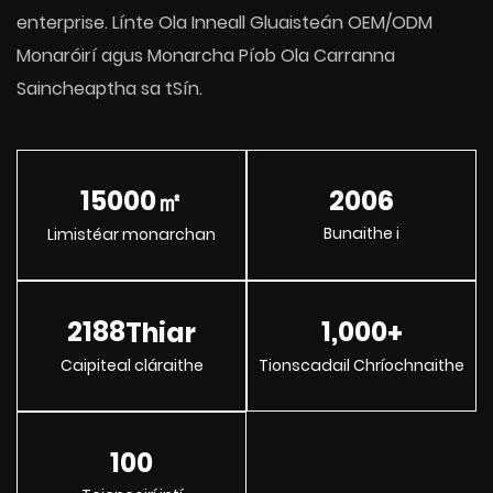
enterprise.
Línte Ola Inneall Gluaisteán OEM/ODM
Monaróirí agus Monarcha Píob Ola Carranna
Saincheaptha sa tSín
.
15000
2006
㎡
Bunaithe i
Limistéar monarchan
2188
1,000
Thiar
+
Caipiteal cláraithe
Tionscadail Chríochnaithe
100