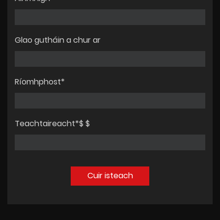
Glao gutháin a chur ar
Ríomhphost*
Teachtaireacht*$ $