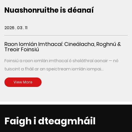
Nuashonruithe is déanaí
2026 . 03 . 11
Raon Iomlán Imthacaí: Cineálacha, Roghnú &
Treoir Foinsiú
Foinsiú a raon iomlán imthacaí ó sholáthraí aonair — nó
tuiscint a fháil ar an speictream iomlán iompai...
View More
Faigh i dteagmháil