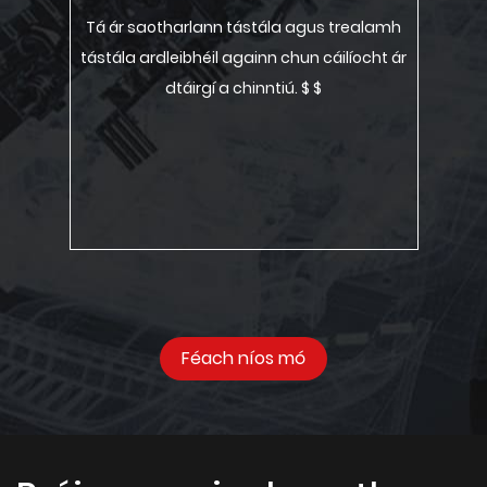
Tá ár saotharlann tástála agus trealamh
tástála ardleibhéil againn chun cáilíocht ár
dtáirgí a chinntiú. $ $
Féach níos mó