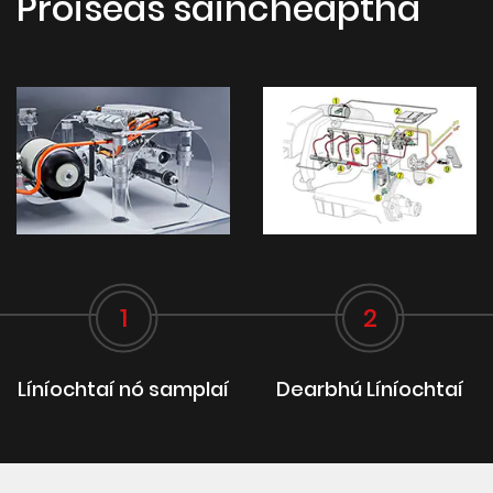
Próiseas saincheaptha
1
2
Líníochtaí nó samplaí
Dearbhú Líníochtaí