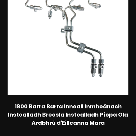
1800 Barra Barra Inneall Inmheánach
Instealladh Breosla Instealladh Píopa Ola
Ardbhrú d'Eilleanna Mara