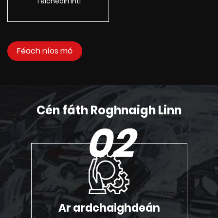
Teicneoirí intí
Féach níos mó
Cén fáth Roghnaigh Linn
02
Ar ardchaighdeán