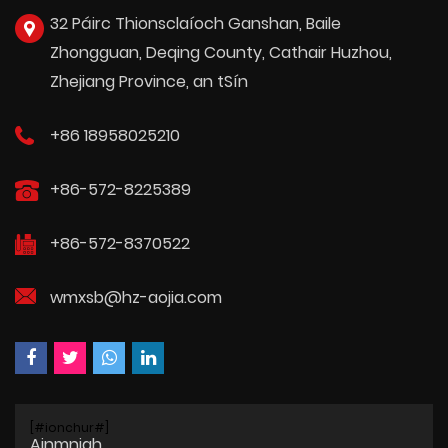
32 Páirc Thionsclaíoch Ganshan, Baile
Zhongguan, Deqing County, Cathair Huzhou,
Zhejiang Province, an tSín
+86 18958025210
+86-572-8225389
+86-572-8370522
wmxsb@hz-aojia.com
[#ionchur#]
Ainmnigh